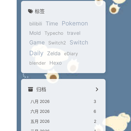
标签
Pokemon
Time
bilibili
Mold
travel
Typecho
Game
Switch
Switch2
Daily
Zelda
eDiary
Hexo
blender
归档
八月 2026
3
六月 2026
6
五月 2026
2