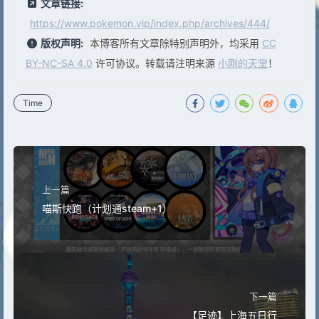
文章链接:
https://www.pokemon.vip/index.php/archives/444/
版权声明:
本博客所有文章除特别声明外，均采用
CC
BY-NC-SA 4.0
许可协议。转载请注明来源
小刚的天堂
！
Time
上一篇
喵斯快跑（计划通steam+1）
下一篇
【足迹】上海五日行