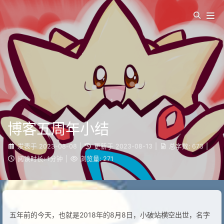
博客五周年小结
发表于
2023-08-08
|
更新于
2023-08-13
|
总字数:
673
|
阅读时长:
1分钟
|
浏览量:
271
五年前的今天，也就是2018年的8月8日，小破站横空出世，名字