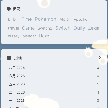
标签
Pokemon
Time
Mold
bilibili
Typecho
Daily
Game
Switch
travel
Zelda
Switch2
Hexo
eDiary
blender
归档
八月 2026
3
六月 2026
6
五月 2026
2
二月 2026
1
一月 2026
3