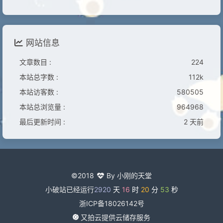
网站信息
文章数目 :
224
本站总字数 :
112k
本站访客数 :
580505
本站总浏览量 :
964968
最后更新时间 :
2 天前
©2018
By 小刚的天堂
小破站已经运行
2920
天
16
时
20
分
53
秒
浙ICP备18026142号
又拍云提供云储存服务