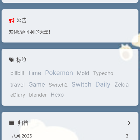
公告
欢迎访问小刚的天堂！
标签
Pokemon
Time
Mold
bilibili
Typecho
Daily
Game
Switch
travel
Zelda
Switch2
Hexo
eDiary
blender
归档
八月 2026
3