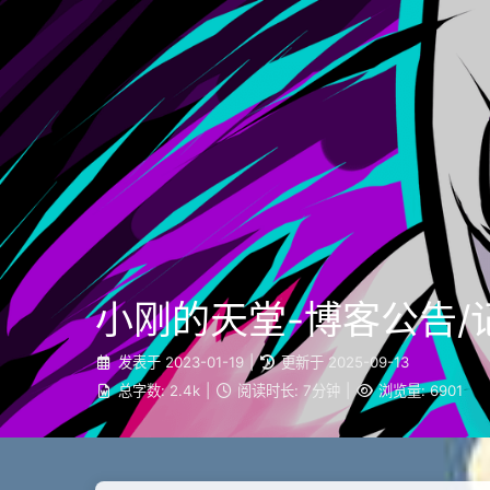
小刚的天堂-博客公告/
发表于
2023-01-19
|
更新于
2025-09-13
总字数:
2.4k
|
阅读时长:
7分钟
|
浏览量:
6901