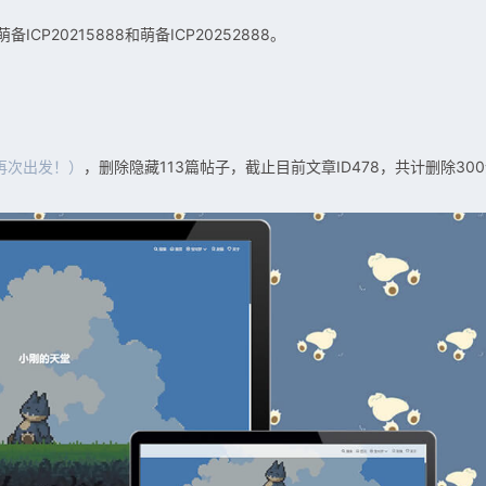
P20215888和萌备ICP20252888。
再次出发！）
，删除隐藏113篇帖子，截止目前文章ID478，共计删除30