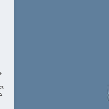
十
静观
也