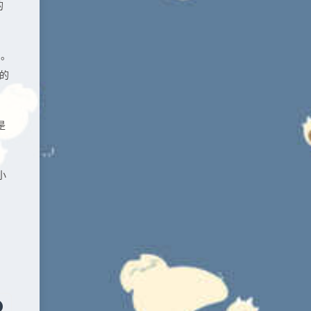
的
了。
的
是
小