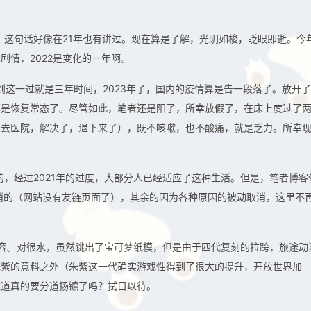
了，这句话好像在21年也有讲过。现在算是了解，光阴如梭，眨眼即逝。今
剧情，2022是变化的一年啊。
想到这一过就是三年时间，2023年了，国内的疫情算是告一段落了。放开
算是恢复常态了。尽管如此，笔者还是阳了，所幸放假了，在床上度过了
来去医院，解决了，退下来了），既不咳嗽，也不酸痛，就是乏力。所幸
的，经过2021年的过度，大部分人已经适应了这种生活。但是，笔者博客
取消的（网站没有友链页面了），其余的因为各种原因的被动取消，这里不
的内容。对很水，虽然跳出了宝可梦纸模，但是由于四代复刻的拉跨，旅途动
朱紫的意料之外（朱紫这一代确实游戏性得到了很大的提升，开放世界加
难道真的要分道扬镳了吗？拭目以待。