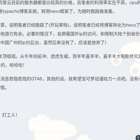
而阿里云目前的服务器都是比较高的价格，且笔者的利用率实在不高，cpu
typecho博客系统，转用hexo框架了，为随时跑路做准备。
，说明笔者已经跑路了(开玩笑啦)，说明笔者已经将博客转化为hexo
地游刃有余。必要的情况下，会屏蔽国外ip的访问，和限制大陆个别省份
中国广州的ip扫后台，虽然后来没有了，应该是放弃了）
，兔年顶呱呱。从牛年向前冲、虎虎生威，到羊年喜羊羊，喜羊羊大电影终究
看的，哈哈哈！
消息若隐若现的GTA6，其他的话，就希望宝可梦动漫给力一点吧。没有
剧情。
！打工人！