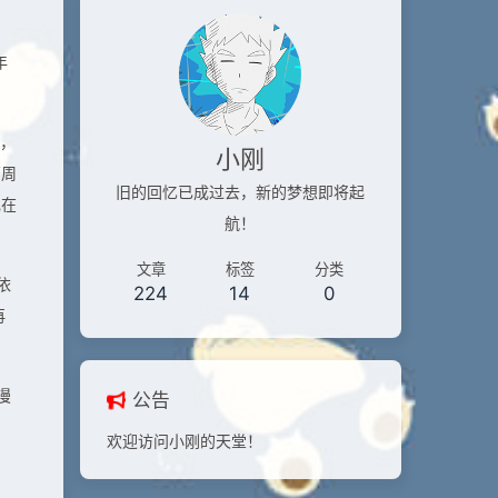
年
了，
小刚
两周
旧的回忆已成过去，新的梦想即将起
现在
航！
文章
标签
分类
依
224
14
0
再
漫
公告
欢迎访问小刚的天堂！