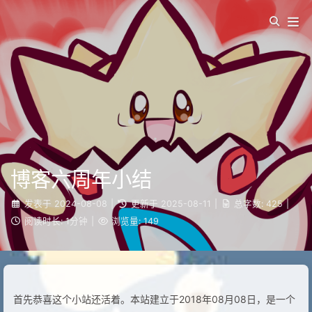
博客六周年小结
发表于
2024-08-08
|
更新于
2025-08-11
|
总字数:
425
|
阅读时长:
1分钟
|
浏览量:
149
首先恭喜这个小站还活着。本站建立于2018年08月08日，是一个