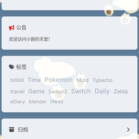
公告
欢迎访问小刚的天堂！
标签
Pokemon
Time
Mold
bilibili
Typecho
Daily
Game
Switch
travel
Zelda
Switch2
Hexo
eDiary
blender
归档