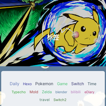
标签
Daily
Pokemon
Game
Switch
T
Hexo