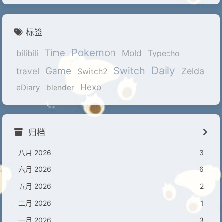
标签
Pokemon
Time
Mold
bilibili
Typecho
Daily
Game
Switch
travel
Zelda
Switch2
Hexo
eDiary
blender
归档
八月 2026
3
六月 2026
6
五月 2026
2
二月 2026
1
一月 2026
3