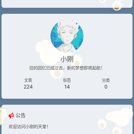
Mold
Zelda
bilibili
Typecho
blender
eDi
travel
Switch2
小刚
旧的回忆已成过去，新的梦想即将起航！
文章
标签
分类
224
14
0
公告
欢迎访问小刚的天堂！