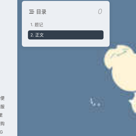
0
目录
1.
题记
2.
正文
卡便
个服
里
宝购
G