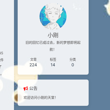
小刚
旧的回忆已成过去，新的梦想即将起
航！
S
文章
标签
分类
配件
224
14
0
了
次。
公告
欢迎访问小刚的天堂！