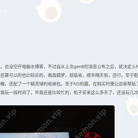
。也没空开电脑水博客，不过自从上次gen8的消息公布之后，就决定入N
誉还算可以的也比较近的，南昌圆梦。就临省，顺丰隔天到，还行。至于
帽，还配了一个精灵球的收纳包。至于NS的膜，在购买时便让店家帮贴
够我玩一段时间了，毕竟还是比较忙的，机子买来这么多天了，还没玩几