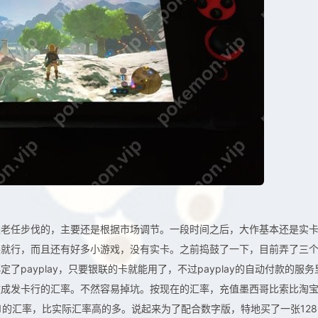
跟老任步伐的，主要还是根据市场调节。一段时间之后，大作基本还是实
换就行，而且还有好多小游戏，没有实卡。之前捣鼓了一下，目前弄了三
payplay，只要银联的卡就能用了，不过payplay的自动付款的服务
改成发卡行的汇率。不然容易掉坑。按现在的汇率，充值墨西哥比索比淘
1的汇率，比实际汇率高的多。说起来为了配合数字版，特地买了一张128