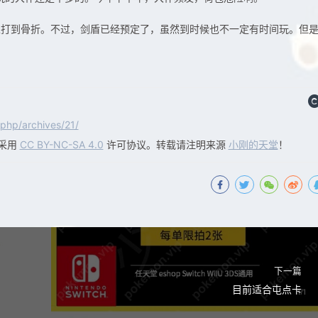
以打到骨折。不过，剑盾已经预定了，虽然到时候也不一定有时间玩。但
php/archives/21/
采用
CC BY-NC-SA 4.0
许可协议。转载请注明来源
小刚的天堂
！
下一篇
目前适合屯点卡