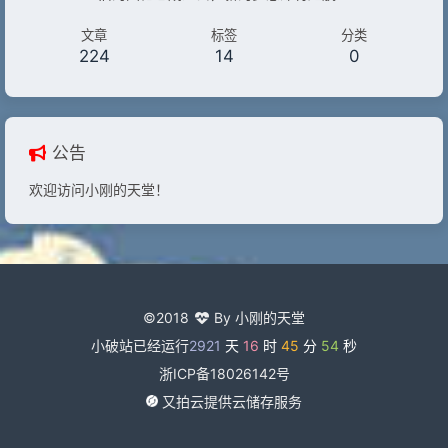
文章
标签
分类
224
14
0
公告
欢迎访问小刚的天堂！
©2018
By 小刚的天堂
小破站已经运行
2921
天
16
时
45
分
54
秒
浙ICP备18026142号
又拍云提供云储存服务