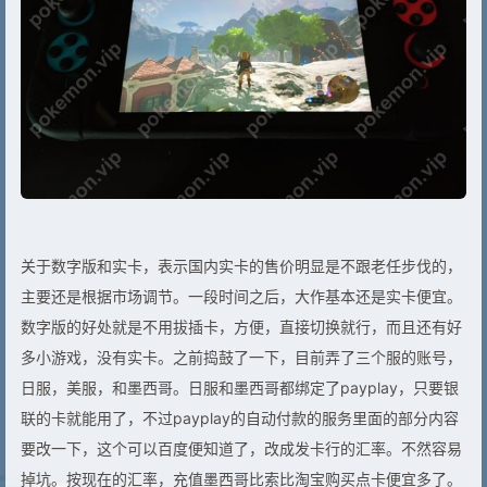
关于数字版和实卡，表示国内实卡的售价明显是不跟老任步伐的，
主要还是根据市场调节。一段时间之后，大作基本还是实卡便宜。
数字版的好处就是不用拔插卡，方便，直接切换就行，而且还有好
多小游戏，没有实卡。之前捣鼓了一下，目前弄了三个服的账号，
日服，美服，和墨西哥。日服和墨西哥都绑定了payplay，只要银
联的卡就能用了，不过payplay的自动付款的服务里面的部分内容
要改一下，这个可以百度便知道了，改成发卡行的汇率。不然容易
掉坑。按现在的汇率，充值墨西哥比索比淘宝购买点卡便宜多了。