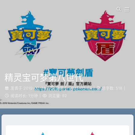
精灵宝可梦第八世代
发表于
2019-02-28
|
更新于
2023-03-04
|
总字数:
518
|
阅读时长:
1分钟
|
浏览量:
92