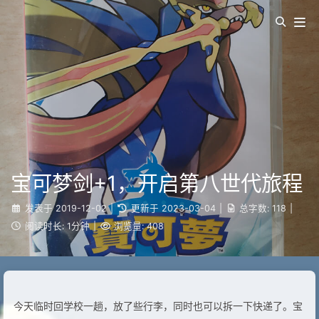
宝可梦剑+1，开启第八世代旅程
发表于
2019-12-02
|
更新于
2023-03-04
|
总字数:
118
|
阅读时长:
1分钟
|
浏览量:
408
今天临时回学校一趟，放了些行李，同时也可以拆一下快递了。宝