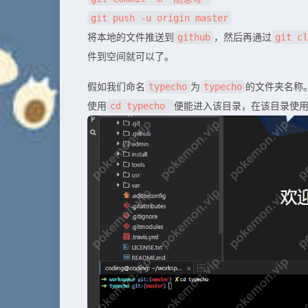
git push -u origin master
将本地的文件推送到
，然后再通过
github
git c
件到空间就可以了。
假如我们命名
为
的文件夹名称
typecho
typecho
使用
便能进入该目录，在该目录使
cd typecho