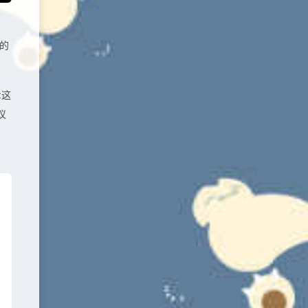
的
z这
议