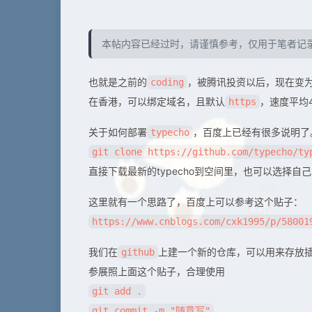
本帖内容已经过时，请谨慎参考，仅用于笔者记
也就是之前的
，被腾讯投资以后，现在变为
coding
在香港，可以绑定域名，且默认
，速度平均
https
关于如何部署
，百度上已经有很多说明了
typecho
git clone https://github.com/typecho/ty
直接下载最新的typecho到空间里，也可以选择自
这里就有一个思路了，百度上可以参考这个贴子：
https://www.cnblogs.com/cxk1995/p/58001
我们在
上建一个新的仓库，可以用来存放
github
参展照上面这个贴子，合理使用
git add .
git commit -m "随意写"