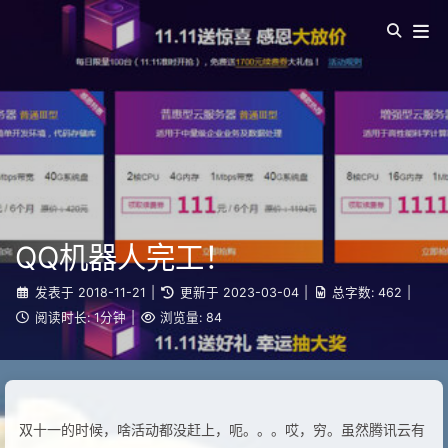
QQ机器人完工！
发表于
2018-11-21
|
更新于
2023-03-04
|
总字数:
462
|
阅读时长:
1分钟
|
浏览量:
84
双十一的时候，啥活动都没赶上，呃。。。哎，穷。虽然腾讯云有