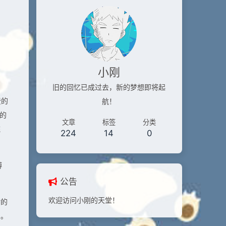
小刚
旧的回忆已成过去，新的梦想即将起
费的
航！
的
文章
标签
分类
统
224
14
0
博
公告
欢迎访问小刚的天堂！
对的
了。