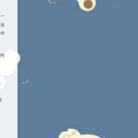
另一
也没
功中
，所
网
离