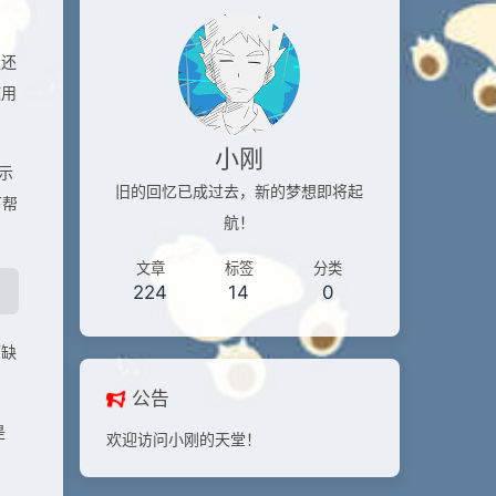
量还
使用
小刚
示
旧的回忆已成过去，新的梦想即将起
下帮
航！
文章
标签
分类
224
14
0
而缺
公告
是
欢迎访问小刚的天堂！