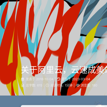
关于阿里云，云速成美
发表于
2018-10-04
|
更新于
2023-03-04
总字数:
615
|
阅读时长:
1分钟
|
浏览量:
180