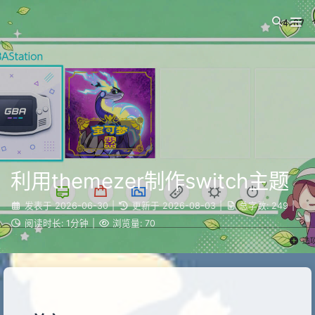
利用themezer制作switch主题
发表于
2026-06-30
|
更新于
2026-08-03
|
总字数:
249
|
阅读时长:
1分钟
|
浏览量:
70