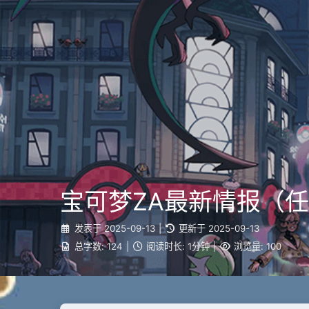
宝可梦ZA最新情报（任
发表于
2025-09-13
|
更新于
2025-09-13
总字数:
124
|
阅读时长:
1分钟
|
浏览量:
100