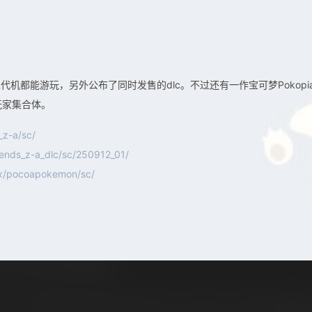
机都能游玩，另外公布了同时发售的dlc。不过还有一作宝可梦Pokopi
玩家集合体。
_z-a/sc/
ends_z-a_dlc/sc/250912_01/
ex/pocoapokemon/sc/