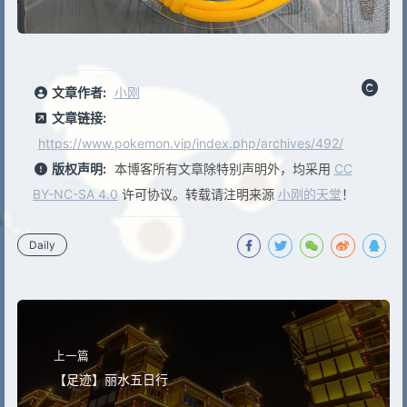
文章作者:
小刚
文章链接:
https://www.pokemon.vip/index.php/archives/492/
版权声明:
本博客所有文章除特别声明外，均采用
CC
BY-NC-SA 4.0
许可协议。转载请注明来源
小刚的天堂
！
Daily
上一篇
【足迹】丽水五日行