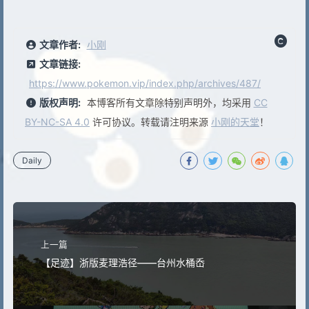
文章作者:
小刚
文章链接:
https://www.pokemon.vip/index.php/archives/487/
版权声明:
本博客所有文章除特别声明外，均采用
CC
BY-NC-SA 4.0
许可协议。转载请注明来源
小刚的天堂
！
Daily
上一篇
【足迹】浙版麦理浩径——台州水桶岙