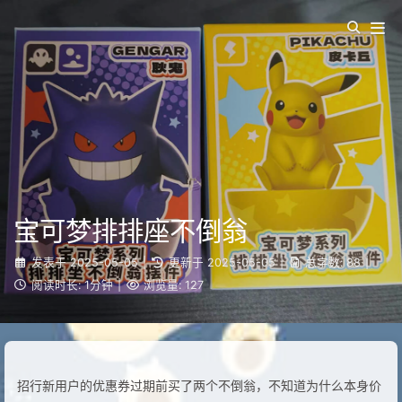
宝可梦排排座不倒翁
发表于
2025-05-05
|
更新于
2025-05-05
|
总字数:
88
|
阅读时长:
1分钟
|
浏览量:
127
招行新用户的优惠券过期前买了两个不倒翁，不知道为什么本身价