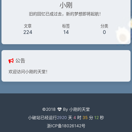
小刚
旧的回忆已成过去，新的梦想即将起航！
文章
标签
分类
224
14
0
公告
欢迎访问小刚的天堂！
©2018
By 小刚的天堂
小破站已经运行
2920
天
4
时
35
分
13
秒
浙ICP备18026142号