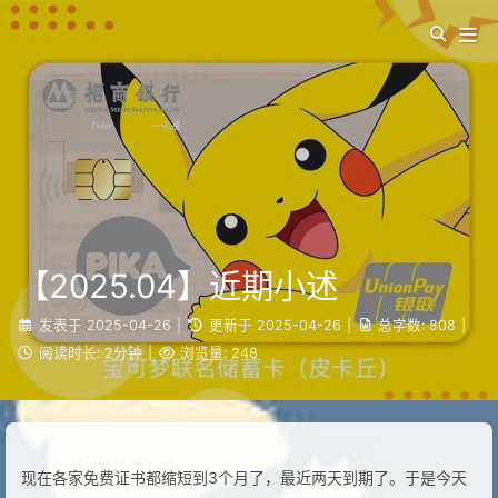
【2025.04】近期小述
发表于
2025-04-26
|
更新于
2025-04-26
|
总字数:
808
|
阅读时长:
2分钟
|
浏览量:
248
现在各家免费证书都缩短到3个月了，最近两天到期了。于是今天