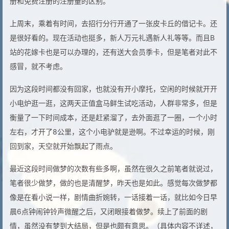
册和免费注册的注册量的区别。
上周末，乘着有时间，去招行分行开通了一张皮卡丘的借记卡。还
是很好看的。现在活动也挺多，新人万元礼遇新人礼等等。而且B
站的花嫁卡也是可以办理的，还有送大会员季卡，但是笔者对此不
感冒，就不考虑。
因为这段时间都没有回家，也就没有开小摩托，空闲的时候就开开
小电炉逛一逛，这两天正值盒马鲜生试吃活动，人群非常多，但是
衡量了一下时间成本，还是赶紧溜了，去外面逛了一圈，一个小时
左右，才开了8公里，这个小电驴就是逊啊。不过幸运的时候，刚
回到家，天空就开始飘起了雨点。
最近这段时间做梦的次数有些多啊，虽然在很久之前笔者就说过，
笔者很少做梦，做的也是清醒梦，昨天也是如此。感觉每次做梦都
像是在看小说一样，剧情曲折婉转，一话接着一话，就比如今日早
晨6点钟闹钟铃声微醒之后，又闭眼接着做梦。续上了前面的剧
情，虽然没有梦到大结局，但是也颇有意思。（具体内容不详述，