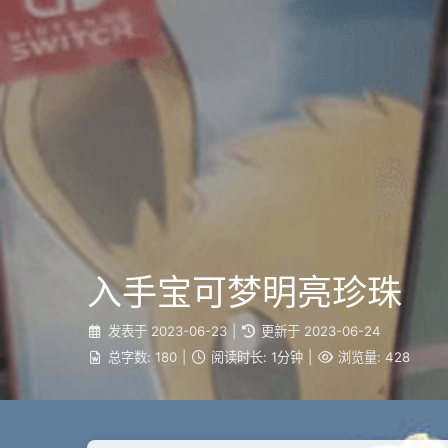
入手宝可梦明亮珍珠
发表于
2023-06-23
|
更新于
2023-06-24
总字数:
180
|
阅读时长:
1分钟
|
浏览量:
428