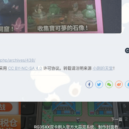
.php/archives/438/
采用
CC BY-NC-SA 4.0
许可协议。转载请注明来源
小刚的天堂
！
下一篇
RG35XX双卡刷入官方大蒜双系统、制作封面教程