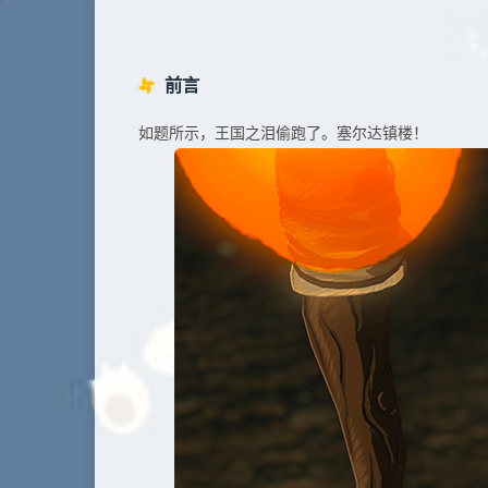
前言
如题所示，王国之泪偷跑了。塞尔达镇楼！