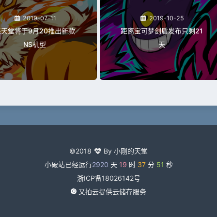
2019-07-11
2019-10-25
任天堂将于9月20推出新款
距离宝可梦剑盾发布只剩21
NS机型
天
©2018
By 小刚的天堂
小破站已经运行
2920
天
19
时
37
分
52
秒
浙ICP备18026142号
又拍云提供云储存服务