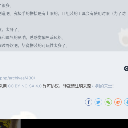
了很多。
创造吧。究极手的拼接是有上限的，且组装的工具会有使用时限（为了防
度，太肝了。
底和瘴气的影响，总感觉偏黑暗风格。
超过野炊吧，毕竟拼装的可玩性太多了。
.php/archives/430/
采用
CC BY-NC-SA 4.0
许可协议。转载请注明来源
小刚的天堂
！