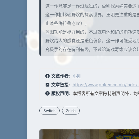
这一作除非是一作没玩过的，否则探索确实要少
这一作相比较野炊的探索世界，王泪更注重的是
止某些海拉鲁老lm）。
蓝图功能是挺好用的，不过就电池和矿的消耗速
野炊给人的感觉还是暖色偏多，这一作可能受地
究极手的存在有利有弊，不过论游戏寿命应该会
文章作者:
小刚
文章链接:
https://www.pokemon.vip/index
版权声明:
本博客所有文章除特别声明外，均
Switch
Zelda