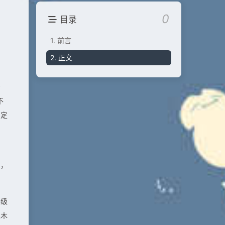
0
目录
1.
前言
2.
正文
考
不
确定
的，
升级
根木