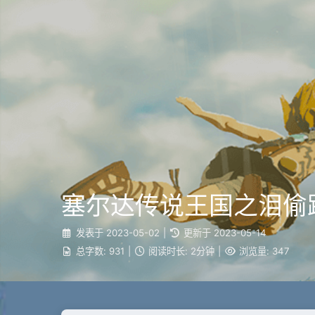
塞尔达传说王国之泪偷
发表于
2023-05-02
|
更新于
2023-05-14
总字数:
931
|
阅读时长:
2分钟
|
浏览量:
347