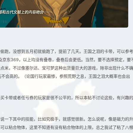
会偷跑，没想到五月初就偷跑了，提前了几天。王国之泪的卡带，可以参
，以及京东369，以上均没有叠卷，叠卷后会更低。当然，要不选择预定，要
赚点米，不过像塞尔达、宝可梦这种出货量巨大的游戏，除非出现什么不
低不会高的。（论国行玩家最惨，参照荒野之息，王国之泪大概率也会出
购买卡带或者任亏券的玩家是很不公平的，所以本帖不讨论这些，有兴趣
。说一下其中的技能，比如究极手，就感觉很新。怎么说呢，像是磁力的
且可以粘合物体，这里不知道有没有粘合物体的上限，总之我试了粘了八