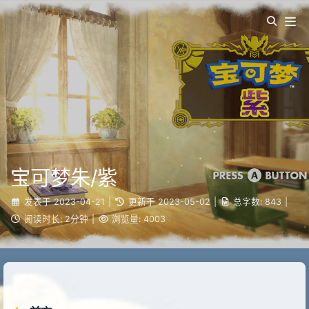
宝可梦朱/紫
发表于
2023-04-21
|
更新于
2023-05-02
|
总字数:
843
|
阅读时长:
2分钟
|
浏览量:
4003