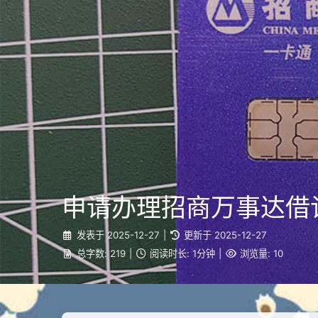
申请办理招商万事达借
发表于
2025-12-27
|
更新于
2025-12-27
总字数:
219
|
阅读时长:
1分钟
|
浏览量:
10