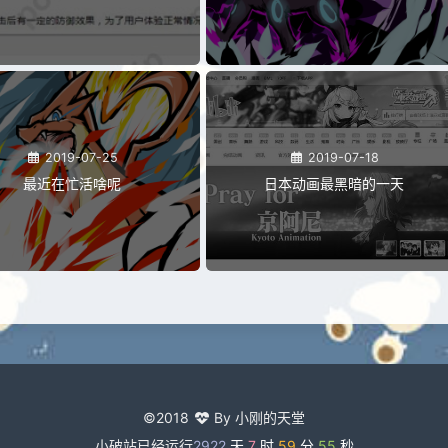
2019-07-25
2019-07-18
最近在忙活啥呢
日本动画最黑暗的一天
©2018
By 小刚的天堂
小破站已经运行
2922
天
7
时
59
分
56
秒