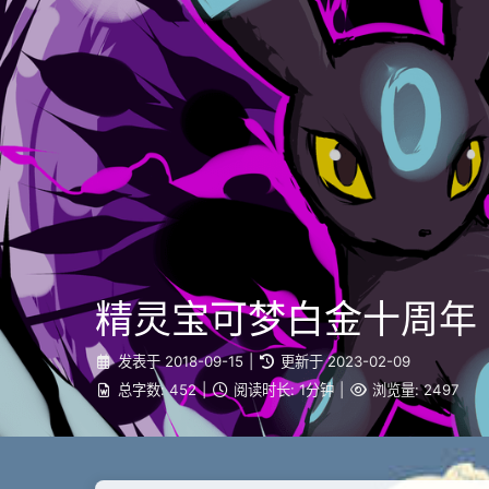
精灵宝可梦白金十周年
发表于
2018-09-15
|
更新于
2023-02-09
总字数:
452
|
阅读时长:
1分钟
|
浏览量:
2497