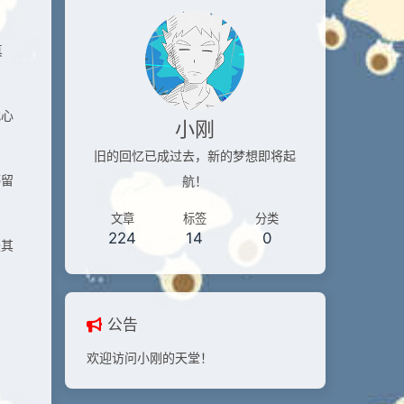
真
找心
小刚
旧的回忆已成过去，新的梦想即将起
停留
航！
文章
标签
分类
224
14
0
是其
？
公告
欢迎访问小刚的天堂！