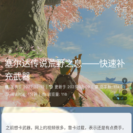
塞尔达传说荒野之息——快速补
充武器
发表于
2021-02-12
|
更新于
2023-02-09
|
总字数:
174
|
阅读时长:
1分钟
|
浏览量:
116
之前想卡武器，网上的视频很多，靠卡过载，表示还是有点费手，