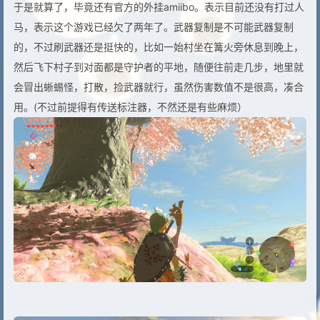
于是就算了，毕竟还有官方的外挂amiibo。表示目前还没有打过人
马，表示这个游戏已经欠了两年了。武器复制是不可能武器复制
的，不过刷武器还是挺快的，比如一始村坐在篝火旁休息到晚上，
然后飞下村子到对面都是守护者的平地，随便往前走几步，地里就
会冒出蜥蜴怪，打散，捡武器就行，虽然伤害数值不是很高，凑合
用。(不过前提得有传送标注器，不然还是有些麻烦）