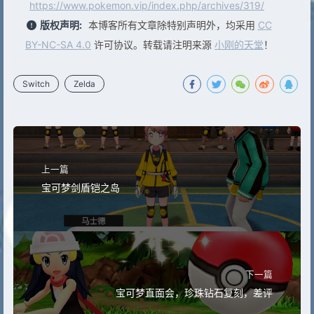
https://www.pokemon.vip/index.php/archives/319/
版权声明:
本博客所有文章除特别声明外，均采用
CC
BY-NC-SA 4.0
许可协议。转载请注明来源
小刚的天堂
！
Switch
Zelda
上一篇
宝可梦剑盾铠之岛
下一篇
宝可梦直面会，珍珠钻石复刻，差评