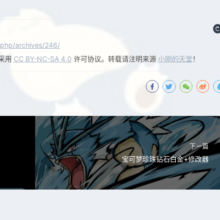
php/archives/246/
采用
CC BY-NC-SA 4.0
许可协议。转载请注明来源
小刚的天堂
！
下一篇
宝可梦珍珠钻石白金+修改器