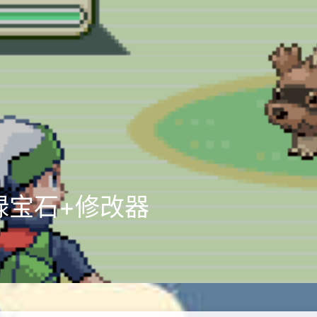
绿宝石+修改器