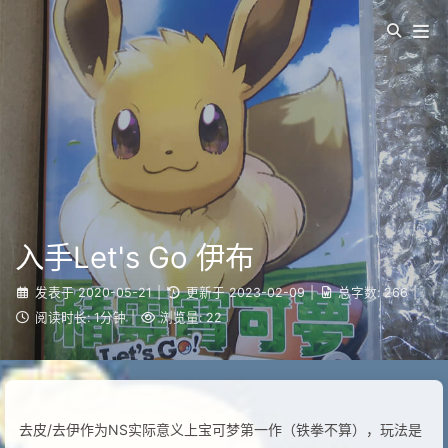
入手Let's Go 伊布
发表于
2020-05-21
|
更新于
2023-02-09
|
总字数:
266
|
阅读时长:
1分钟
|
浏览量:
22
去皮/去伊作为NS实际意义上宝可梦第一作（铁拳不算），玩法是