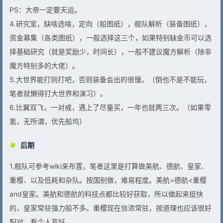
PS：大帝一定要天运。
4.研究室，缺啥选啥，定向（船图纸），舰队解析（装备图纸），
资金募集（各类图纸），一般选择这三个，如果特别缺金币可以选
择基础研究（就是奖励少，时间长），一般不建议魔方解析（除非
魔方特别多的大佬）。
5.大世界能打则打吧，否则装备会出的很慢。（倒也不是不能玩，
笔者就懒得打大世界和演习）。
6.比翼双飞，一对戒，遇上了尽量买，一年也就两三次。（如果零
氪，无所谓，优先船坞）
后期
1.舰队可参考wiki来布置，笔者这里是打算做美航、德航、皇家、
重樱、以及低耗和杂队。按国别做，难易程度。美航=德航<重樱
and皇家。美航和德航的科技点都比较好获取，所以做起来挺快
的，皇家常驻强力船不多。重樱现在信浓常驻，按道理也应该很好
配对。看个人喜好。