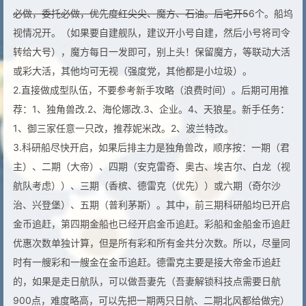
必做，委托必做，优先度红尖尖、魔方、石油。后宅开5
6个。船坞
视情况开。（如果要自建舰队，建议开小号自建，然后小号将司令
转给大号），魔方每日一发即可，别上头！保留魔方，等联动大活
或彩大活，其他均可无视（强度党，其他都是小垃圾）。
2.直接做成型队伍，不要参考新手攻略（浪费时间）。后期可用推
荐：1、独角兽改.2、海伦娜改.3、企业。4、天狼星。新手任务：
1、御三家任意一只改，推荐妮米改。2、波兰特改。
3.科研船尽快开启，如果后排主力是独角兽改，顺序按：一期（君
主）、二期（大帝）、四期（安克雷奇、奥古、埃吉尔、白龙（视
航队考虑））、三期（香槟、德雷克（优先））或六期（奇尔沙
治、兴登堡）、五期（普利茅斯）。其中，前三期科研船均已开启
金币追赶，第四期金船也已经开启金币追赶。彩船和金船金币追赶
优惠次数单独计算，但是所有彩和所有金共分次数。所以，尽量同
时有一艘彩和一艘金在金币追赶。德雷克主要是接大帝金币追赶
的，如果是走日航队，可以做吾妻先（吾妻解锁科技点需要日航
900点，难度略高，可以先把一期两只日航、二期北风都给做完）