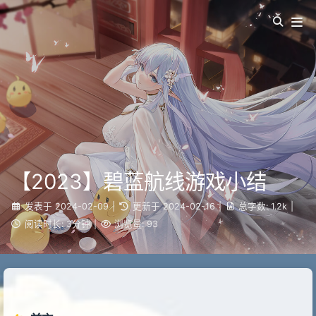
【2023】碧蓝航线游戏小结
发表于
2024-02-09
|
更新于
2024-02-16
|
总字数:
1.2k
|
阅读时长:
3分钟
|
浏览量:
93