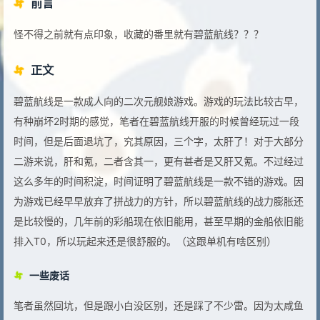
前言
怪不得之前就有点印象，收藏的番里就有碧蓝航线？？？
正文
碧蓝航线是一款成人向的二次元舰娘游戏。游戏的玩法比较古早，
有种崩坏2时期的感觉，笔者在碧蓝航线开服的时候曾经玩过一段
时间，但是后面退坑了，究其原因，三个字，太肝了！对于大部分
二游来说，肝和氪，二者含其一，更有甚者是又肝又氪。不过经过
这么多年的时间积淀，时间证明了碧蓝航线是一款不错的游戏。因
为游戏已经早早放弃了拼战力的方针，所以碧蓝航线的战力膨胀还
是比较慢的，几年前的彩船现在依旧能用，甚至早期的金船依旧能
排入T0，所以玩起来还是很舒服的。（这跟单机有啥区别）
一些废话
笔者虽然回坑，但是跟小白没区别，还是踩了不少雷。因为太咸鱼