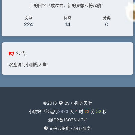
旧的回忆已成过去，新的梦想即将起航！
文章
标签
分类
224
14
0
公告
欢迎访问小刚的天堂！
©2018
By 小刚的天堂
小破站已经运行
2923
天
4
时
23
分
52
秒
浙ICP备18026142号
又拍云提供云储存服务