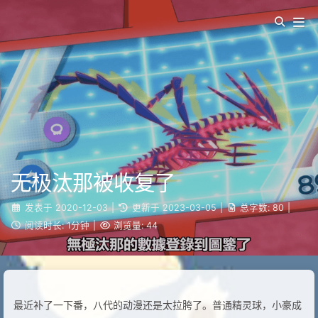
无极汰那被收复了
发表于
2020-12-03
|
更新于
2023-03-05
|
总字数:
80
|
阅读时长:
1分钟
|
浏览量:
44
最近补了一下番，八代的动漫还是太拉胯了。普通精灵球，小豪成