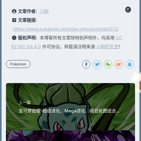
文章作者:
小刚
文章链接:
https://www.pokemon.vip/index.php/archives/313/
版权声明:
本博客所有文章除特别声明外，均采用
CC
BY-NC-SA 4.0
许可协议。转载请注明来源
小刚的天堂
！
Pokemon
上一篇
宝可梦纸模-超级进化、Mega进化、极巨化图纸合集
（多版本）