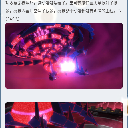
功收复无极汰那，这动漫没法看了。宝可梦旅途画质是提升了挺
多，感觉内容却空洞了很多，感觉整个动漫都没有明确的主线。乁
( ˙ ω˙乁)